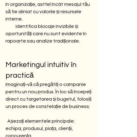
în organizație, astfel încât mesajul tău 
să fie aliniat cu valorile și resursele 
interne.
           Identifica blocaje invizibile și 
oportunități care nu sunt evidente în 
rapoarte sau analize tradiționale.
Marketingul intuitiv în 
practică
Imaginați-vă că pregătiți o campanie 
pentru un nou produs. În loc să începeți 
direct cu targetarea și bugetul, folosiți 
un proces de constelație de business:
  Așezați elementele principale: 
echipa, produsul, piața, clienții, 
concurența.