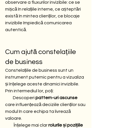
observare a fluxurilor invizibile: ce se 
mișcă în relațiile interne, ce așteptări 
există în mintea clienților, ce blocaje 
invizibile împiedică comunicarea 
autentică.
Cum ajută constelațiile 
de business
Constelațiile de business sunt un 
instrument puternic pentru a vizualiza 
și înțelege aceste dinamici invizibile. 
Prin intermediul lor, poți:
         Descoperi 
pattern-uri ascunse
care influențează deciziile clienților sau 
modul în care echipa ta livrează 
valoare.
          Înțelege mai clar 
rolurile și pozițiile