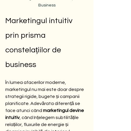
Business
Marketingul intuitiv 
prin prisma 
constelațiilor de 
business
În lumea afacerilor moderne, 
marketingul nu mai este doar despre 
strategii rigide, bugete și campanii 
planificate. Adevărata diferență se 
face atunci când 
marketingul devine 
intuitiv
, când înțelegem subtilitățile 
relațiilor, fluxurile de energie și 