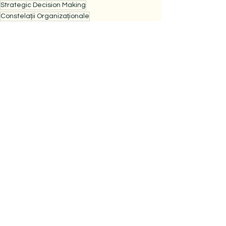
Strategic Decision Making
Constelații Organizaționale
Constelatii sistemice pentru firme
Constelații de Business: Ce Sunt și Cum Funcționează. În lumea complexă a afacerilor
See All
Recent Posts