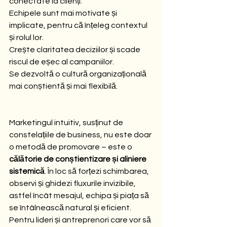
conectate la clienți.
Echipele sunt mai motivate și 
implicate, pentru că înțeleg contextul 
și rolul lor.
Crește claritatea deciziilor și scade 
riscul de eșec al campaniilor.
Se dezvoltă o cultură organizațională 
mai conștientă și mai flexibilă.
Marketingul intuitiv, susținut de 
constelațiile de business, nu este doar 
o metodă de promovare – este o 
călătorie de conștientizare și aliniere 
sistemică
. În loc să forțezi schimbarea, 
observi și ghidezi fluxurile invizibile, 
astfel încât mesajul, echipa și piața să 
se întâlnească natural și eficient.
Pentru lideri și antreprenori care vor să 