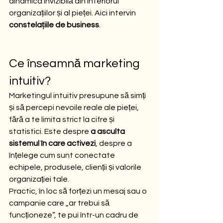
dinamica invizibilă din interiorul 
organizațiilor și al pieței. Aici intervin 
constelațiile de business
.
Ce înseamnă marketing 
intuitiv?
Marketingul intuitiv presupune să simți 
și să percepi nevoile reale ale pieței, 
fără a te limita strict la cifre și 
statistici. Este despre 
a asculta 
sistemul în care activezi
, despre a 
înțelege cum sunt conectate 
echipele, produsele, clienții și valorile 
organizației tale.
Practic, în loc să forțezi un mesaj sau o 
campanie care „ar trebui să 
funcționeze”, te pui într-un cadru de 