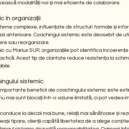
sească modalități noi și mai eficiente de colaborare.
 în organizații
steme complexe, influențate de structuri formale și info
ecizii anterioare. Coachingul sistemic este deosebit de uti
ere sau reorganizare.
c cu Marius SUP, organizațiile pot identifica incoerențe 
practică. Acest tip de claritate reduce rezistența la schim
bile.
ingului sistemic
 importante beneficii ale coachingului sistemic este ext
i nu mai sunt blocați într-o viziune limitată, ci pot vedea 
onduce la decizii mai bune, relații mai sănătoase și rezu
eași tipare, clienții capătă libertatea de a alege conștie
gul sistemic dezvoltă responsabilitatea. Oamenii înțel