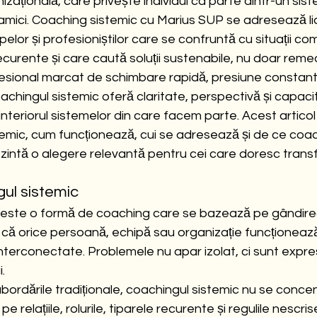
izațională, care privește individul ca parte dintr-un sis
 dinamici. Coaching sistemic cu Marius SUP se adresează lid
pelor și profesioniștilor care se confruntă cu situații com
recurente și care caută soluții sustenabile, nu doar reme
esional marcat de schimbare rapidă, presiune constantă
chingul sistemic oferă claritate, perspectivă și capaci
 interiorul sistemelor din care facem parte. Acest artico
emic, cum funcționează, cui se adresează și de ce coac
zintă o alegere relevantă pentru cei care doresc trans
ul sistemic
 este o formă de coaching care se bazează pe gândirea
ă orice persoană, echipă sau organizație funcționează
 interconectate. Problemele nu apar izolat, ci sunt expresi
.
ordările tradiționale, coachingul sistemic nu se conce
 pe relațiile, rolurile, tiparele recurente și regulile nescri