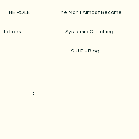
THE ROLE
The Man I Almost Become
ellations
Systemic Coaching
S.U.P - Blog