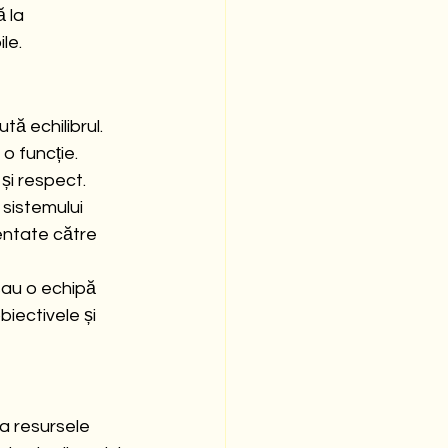
 la 
le.
ă echilibrul. 
o funcție. 
și respect.
sistemului 
entate către 
au o echipă 
biectivele și 
a resursele 