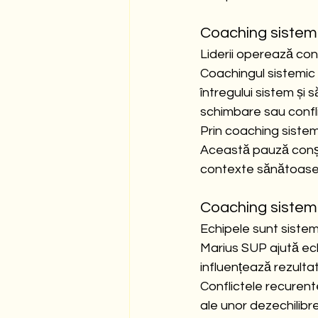
Coaching sistemic
Liderii operează cons
Coachingul sistemic c
întregului sistem și s
schimbare sau confli
Prin coaching sistemi
Această pauză conști
contexte sănătoase 
Coaching sistem
Echipele sunt sisteme 
Marius SUP ajută ech
influențează rezultat
Conflictele recurent
ale unor dezechilibr