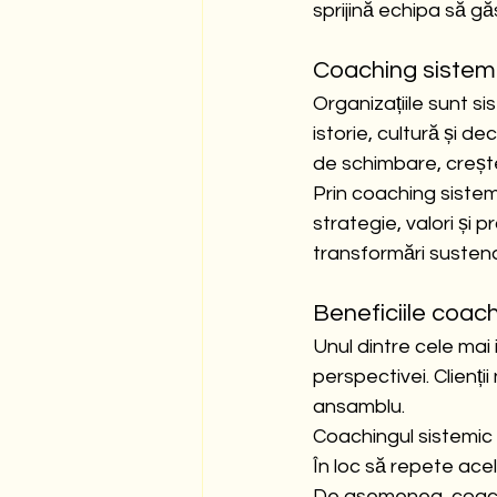
sprijină echipa să gă
Coaching sistemic
Organizațiile sunt si
istorie, cultură și d
de schimbare, creșt
Prin coaching sistemi
strategie, valori și 
transformări sustena
Beneficiile coach
Unul dintre cele mai
perspectivei. Clienți
ansamblu.
Coachingul sistemic c
În loc să repete acel
De asemenea, coachin