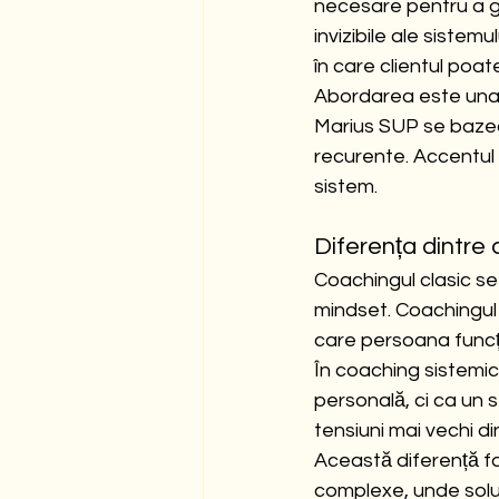
necesare pentru a g
invizibile ale sistemu
în care clientul poa
Abordarea este una p
Marius SUP se bazează
recurente. Accentul e
sistem.
Diferența dintre 
Coachingul clasic se
mindset. Coachingul 
care persoana func
În coaching sistemic
personală, ci ca un s
tensiuni mai vechi di
Această diferență fa
complexe, unde soluț