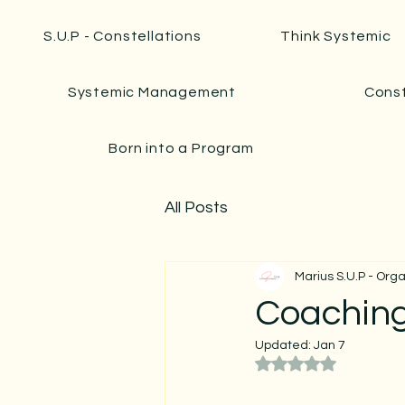
S.U.P - Constellations
Think Systemic
Systemic Management
Const
Born into a Program
All Posts
Marius S.U.P - Org
Coaching
Updated:
Jan 7
Rated NaN out of 5