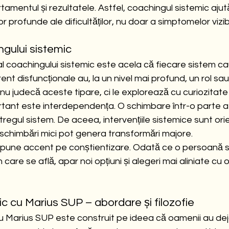
amentul și rezultatele. Astfel, coachingul sistemic ajută
r profunde ale dificultăților, nu doar a simptomelor vizibi
ingului sistemic
al coachingului sistemic este acela că fiecare sistem caut
rent disfuncționale au, la un nivel mai profund, un rol sau 
nu judecă aceste tipare, ci le explorează cu curiozitate 
ortant este interdependența. O schimbare într-o parte a 
tregul sistem. De aceea, intervențiile sistemice sunt ori
schimbări mici pot genera transformări majore.
 pune accent pe conștientizare. Odată ce o persoană s
care se află, apar noi opțiuni și alegeri mai aliniate cu o
c cu Marius SUP – abordare și filozofie
u Marius SUP este construit pe ideea că oamenii au dej