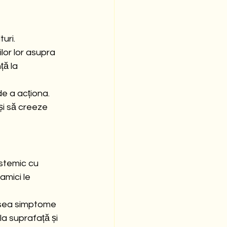
uri. 
lor lor asupra 
ță la 
de a acționa. 
i să creeze 
istemic cu 
mici le 
desea simptome 
a suprafață și 