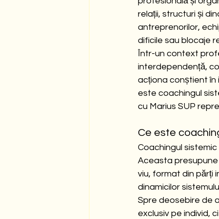
profesională și organ
relații, structuri și
antreprenorilor, echi
dificile sau blocaje 
Într-un context prof
interdependență, coa
acționa conștient în
este coachingul sist
cu Marius SUP repre
Ce este coaching
Coachingul sistemic
Aceasta presupune c
viu, format din părți
dinamicilor sistemului
Spre deosebire de ab
exclusiv pe individ, ci