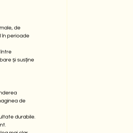
rmale, de 
l în perioade 
între 
bare și susține 
inderea 
imaginea de 
ltate durabile. 
nt.
eg mai clar 