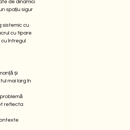
te de dinamici 
 un spațiu sigur 
 sistemic cu 
crul cu tipare 
 cu întregul 
anță și 
l mai larg în 
 problemă 
ot reflecta 
contexte 