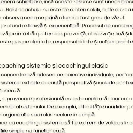
enera schimbare, însă aceste resurse sunt uneori bloca
lui. Rolul coachului nu este de a oferi soluții, ci de a crea
te observa ceea ce până atunci a fost greu de văzut.
rofund reflexivă și experiențială. Procesul de coaching
 pe întrebări puternice, prezență, observație fină și lu
ste pus pe claritate, responsabilitate și acțiuni aliniate
coaching sistemic și coachingul clasic
 concentrează adesea pe obiective individuale, perform
sistemic extinde această perspectivă și include contextu
ționează.
, o provocare profesională nu este analizată doar ca o
emnal al sistemului. De exemplu, dificultățile unui lider p
n organizație sau roluri neclare în echipă.
ce ca coachingul sistemic să fie extrem de valoros în 
iile simple nu funcționează.