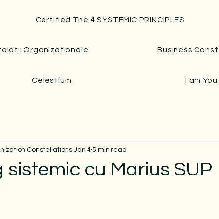
Certified The 4 SYSTEMIC PRINCIPLES
elatii Organizationale
Business Const
Celestium
I am You
anization Constellations
Jan 4
5 min read
 sistemic cu Marius SUP
 stars.