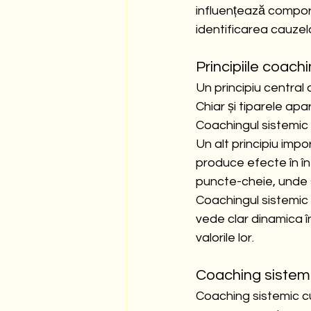
influențează comport
identificarea cauzelo
Principiile coach
Un principiu central 
Chiar și tiparele apa
Coachingul sistemic 
Un alt principiu imp
produce efecte în în
puncte-cheie, unde 
Coachingul sistemic
vede clar dinamica în 
valorile lor.
Coaching sistemi
Coaching sistemic c