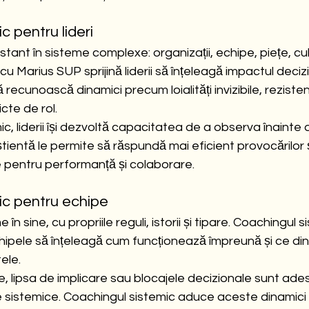
 pentru lideri
tant în sisteme complexe: organizații, echipe, piețe, cult
u Marius SUP sprijină liderii să înțeleagă impactul decizii
ă recunoască dinamici precum loialități invizibile, rezisten
cte de rol.
c, liderii își dezvoltă capacitatea de a observa înainte 
entă le permite să răspundă mai eficient provocărilor ș
pentru performanță și colaborare.
ic pentru echipe
în sine, cu propriile reguli, istorii și tipare. Coachingul s
ipele să înțeleagă cum funcționează împreună și ce dina
ele.
e, lipsa de implicare sau blocajele decizionale sunt a
e sistemice. Coachingul sistemic aduce aceste dinamici l