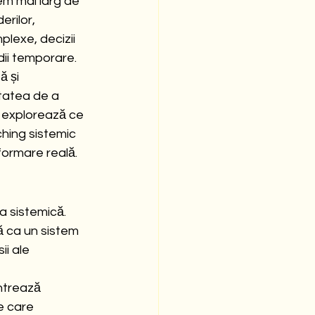
tem mai larg de 
erilor, 
plexe, decizii 
dii temporare.
 și 
tatea de a 
l explorează ce 
hing sistemic 
formare reală.
 sistemică. 
 ca un sistem 
i ale 
ntrează 
se care 