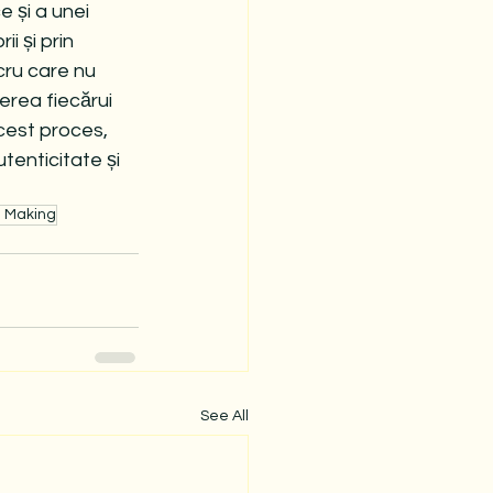
 și a unei 
i și prin 
cru care nu 
erea fiecărui 
cest proces, 
tenticitate și 
n Making
See All