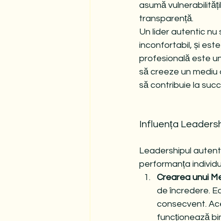
asumă vulnerabilități
transparență.
Un lider autentic nu
inconfortabil, și es
profesională este un
să creeze un mediu d
să contribuie la suc
Influența Leadersh
Leadershipul autent
performanța individual
Crearea unui M
de încredere. Ec
consecvent. Ace
funcționează bi