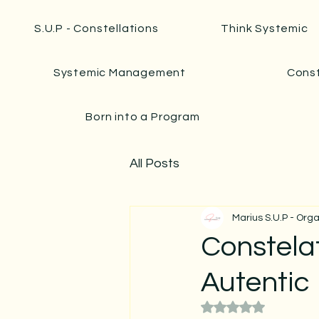
S.U.P - Constellations
Think Systemic
Systemic Management
Const
Born into a Program
All Posts
Marius S.U.P - Org
Constelat
Autentic
Rated NaN out of 5