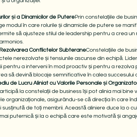
i a organizației.
rilor și a Dinamicilor de Putere
Prin constelațiile de busine
ege modul în care rolurile și dinamicile de putere se manif
ermite să ajusteze stilul de leadership pentru a crea un
i armonios.
i Rezolvarea Conflictelor Subterane
Constelațiile de busi
ctele nerezolvate și tensiunile ascunse din echipă. Liderii
i pentru a interveni în mod proactiv și pentru a rezolva
ea să devină blocaje semnificative în calea succesului o
iu de Lucru Aliniat cu Valorile Personale și Organizato
rticipă la constelații de business își pot alinia mai bine v
le organizaționale, asigurându-se că direcția în care în
 susținută de toți membrii. Această aliniere duce la o cul
mai puternică și la o echipă care este motivată și angaj