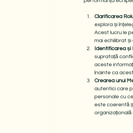
performanța echipei ș
Clarificarea Rolu
explora și înțel
Acest lucru le p
mai echilibrat ș
Identificarea ș
suprafață confli
aceste informați
înainte ca acest
Crearea unui Med
autentici care pa
personale cu ce
este coerentă și
organizațională 