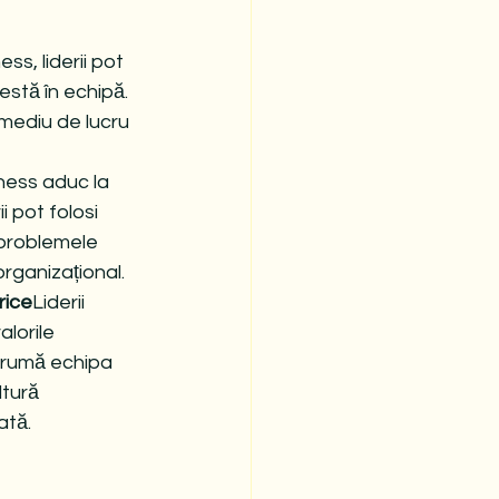
ss, liderii pot 
estă în echipă. 
 mediu de lucru 
ness aduc la 
 pot folosi 
 problemele 
rganizațional.
rice
Liderii 
alorile 
drumă echipa 
tură 
ată.