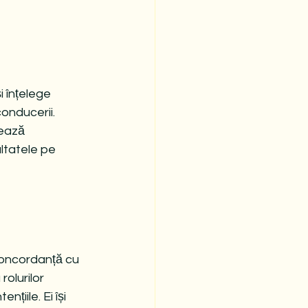
i înțelege 
conducerii. 
lează 
ltatele pe 
concordanță cu 
olurilor 
țiile. Ei își 