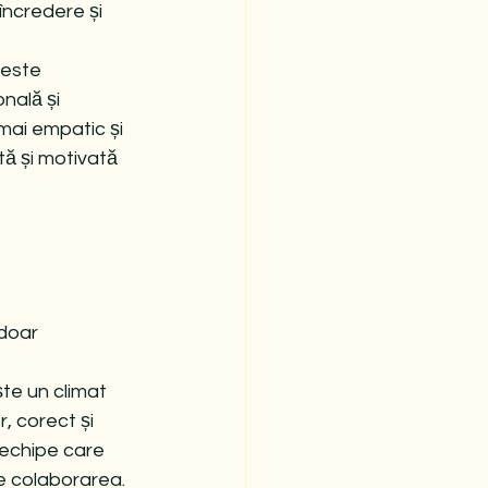
încredere și 
 este 
nală și 
mai empatic și 
ă și motivată 
doar 
ște un climat 
, corect și 
echipe care 
e colaborarea.