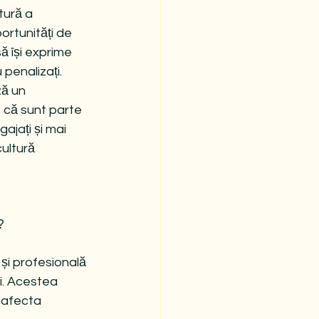
tură a 
ortunități de 
ă își exprime 
 penalizați.
ză un 
 că sunt parte 
ajați și mai 
ultură 
?
și profesională 
ei. Acestea 
 afecta 