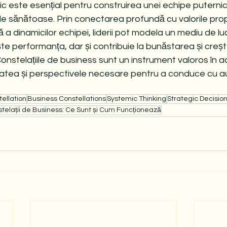
c este esențial pentru construirea unei echipe puternice
le sănătoase. Prin conectarea profundă cu valorile propri
 a dinamicilor echipei, liderii pot modela un mediu de lu
e performanța, dar și contribuie la bunăstarea și creșt
onstelațiile de business sunt un instrument valoros în a
ritatea și perspectivele necesare pentru a conduce cu au
tellation
Business Constellations
Systemic Thinking
Strategic Decisio
telații de Business: Ce Sunt și Cum Funcționează