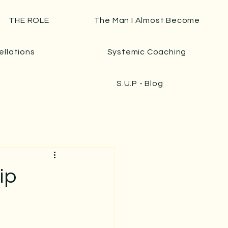
THE ROLE
The Man I Almost Become
ellations
Systemic Coaching
S.U.P - Blog
ip