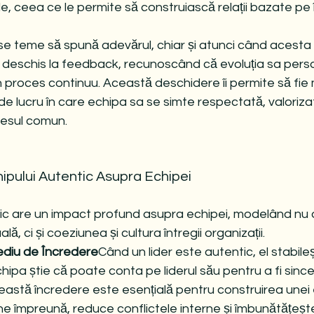
le, ceea ce le permite să construiască relații bazate pe 
 se teme să spună adevărul, chiar și atunci când acesta
te deschis la feedback, recunoscând că evoluția sa perso
 proces continuu. Această deschidere îi permite să fie 
e lucru în care echipa sa se simte respectată, valorizat
cesul comun.
ipului Autentic Asupra Echipei
ic are un impact profund asupra echipei, modelând nu 
ă, ci și coeziunea și cultura întregii organizații.
ediu de Încredere
Când un lider este autentic, el stabile
hipa știe că poate conta pe liderul său pentru a fi sincer
astă încredere este esențială pentru construirea unei 
ne împreună, reduce conflictele interne și îmbunătățeșt