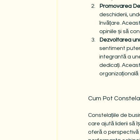
Promovarea Desc
deschiderii, und
învățare. Aceast
opiniile și să co
Dezvoltarea unu
sentiment putern
integrantă a une
dedicați. Aceast
organizațională 
Cum Pot Constelaț
Constelațiile de bus
care ajută liderii să 
oferă o perspectivă 