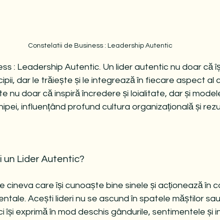
Constelatii de Business : Leadership Autentic
ss : Leadership Autentic. Un lider autentic nu doar că îș
ncipii, dar le trăiește și le integrează în fiecare aspect al 
 nu doar că inspiră încredere și loialitate, dar și mode
ei, influențând profund cultura organizațională și rezu
 un Lider Autentic?
te cineva care își cunoaște bine sinele și acționează în 
ntale. Acești lideri nu se ascund în spatele măștilor sau r
își exprimă în mod deschis gândurile, sentimentele și inten