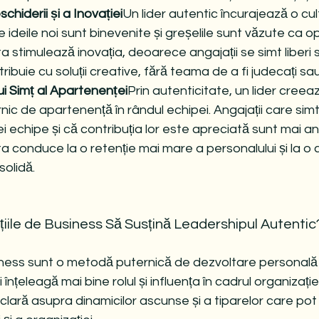
hiderii și a Inovației
Un lider autentic încurajează o cul
e ideile noi sunt binevenite și greșelile sunt văzute ca op
a stimulează inovația, deoarece angajații se simt liberi s
ntribuie cu soluții creative, fără teama de a fi judecați sau
i Simț al Apartenenței
Prin autenticitate, un lider creea
ic de apartenență în rândul echipei. Angajații care simt
i echipe și că contribuția lor este apreciată sunt mai ang
a conduce la o retenție mai mare a personalului și la o c
solidă.
iile de Business Să Susțină Leadershipul Autentic
iness sunt o metodă puternică de dezvoltare personală 
își înțeleagă mai bine rolul și influența în cadrul organizați
clară asupra dinamicilor ascunse și a tiparelor care pot