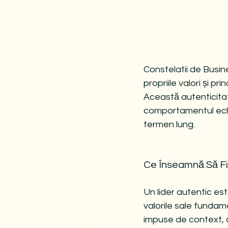
Constelatii de Busine
propriile valori și pri
Această autenticitate
comportamentul echip
termen lung.
Ce Înseamnă Să Fii
Un lider autentic es
valorile sale fundame
impuse de context, ci 