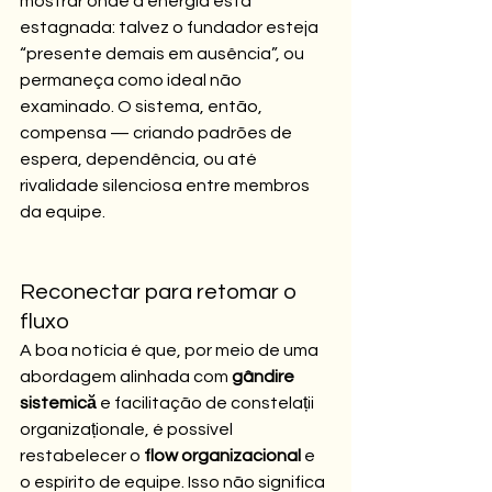
mostrar onde a energia está 
estagnada: talvez o fundador esteja 
“presente demais em ausência”, ou 
permaneça como ideal não 
examinado. O sistema, então, 
compensa — criando padrões de 
espera, dependência, ou até 
rivalidade silenciosa entre membros 
da equipe.
Reconectar para retomar o 
fluxo
A boa notícia é que, por meio de uma 
abordagem alinhada com 
gândire 
sistemică
 e facilitação de constelații 
organizaționale, é possível 
restabelecer o 
flow organizacional
 e 
o espírito de equipe. Isso não significa 